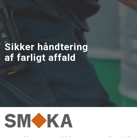
Gå
til
hovedindhold
Sikker håndtering
af farligt affald