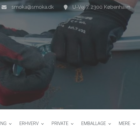
smoka@smoka.dk
U-Vej 7, 2300 København
ING
ERHVERV​
PRIVATE
EMBALLAGE
MERE