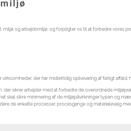
smiljø
et, miljø og arbejdsmiljø, og forpligter os til at forbedre vore
rksomheder, der har midlertidig opbevaring af farligt affald, 
m, der sikrer arbejder med at forbedre de overordnede miljøpræ
emet skal sikre minimering af de miljøpåvirkninger typen og m
dere de enkelte processer, procesgange og materialevalg med