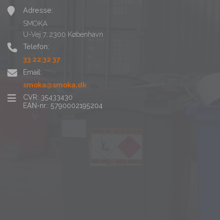
Adresse:
SMOKA
U-Vej 7, 2300 København
Telefon:
33 22 32 37
Email:
smoka@smoka.dk
CVR: 35433430
EAN-nr.: 5790002195204