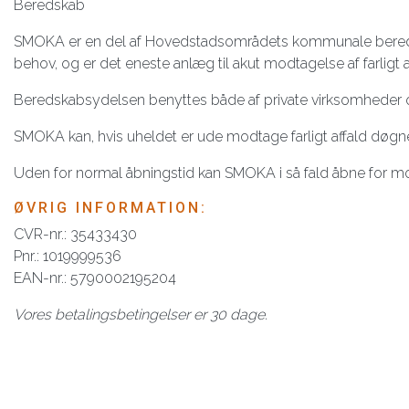
Beredskab
SMOKA er en del af Hovedstadsområdets kommunale beredskab
behov, og er det eneste anlæg til akut modtagelse af farligt a
Beredskabsydelsen benyttes både af private virksomheder
SMOKA kan, hvis uheldet er ude modtage farligt affald døgne
Uden for normal åbningstid kan SMOKA i så fald åbne for mo
ØVRIG INFORMATION:
CVR-nr.: 35433430
Pnr.: 1019999536
EAN-nr.: 5790002195204
Vores betalingsbetingelser er 30 dage.