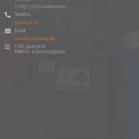
U-Vej 7, 2300 København
Telefon:
33 22 32 37
Email:
smoka@smoka.dk
CVR: 35433430
EAN-nr.: 5790002195204