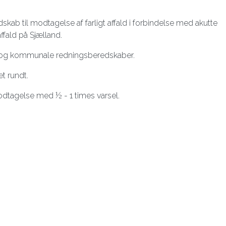
 til modtagelse af farligt affald i forbindelse med akutte
ffald på Sjælland.
 og kommunale redningsberedskaber.
t rundt.
dtagelse med ½ - 1 times varsel.