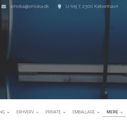
smoka@smoka.dk
U-Vej 7, 2300 København
ING
ERHVERV​
PRIVATE
EMBALLAGE
MERE