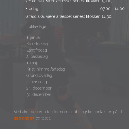
(affald skal være aflæsset senest klokken 15.00)
Fredag:
07.00 - 14.00
(affald skal være aflæsset senest klokken 14.30)
Lukkedage:
1. januar
Skærtorsdag
Langfredag
2. påskedag
1. maj
Kristi himmelfartsdag
Grundlovsdag
2. pinsedag
24. december
31. december
Ved akut behov uden for normal åbningstid kontakt os på tlf:
33 22 32 37
og tast 1.