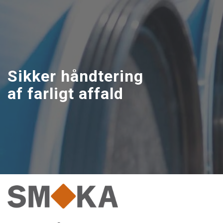
Gå
til
hovedindhold
Sikker håndtering
af farligt affald